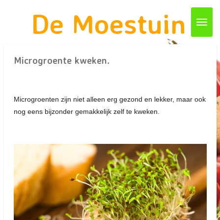
Ga
De Moestuin
direct
naar
de
Microgroente kweken.
hoofdinhoud
Microgroenten zijn niet alleen erg gezond en lekker, maar ook
nog eens bijzonder gemakkelijk zelf te kweken.