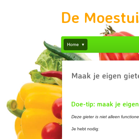
Ga
De Moestu
direct
naar
de
hoofdinhoud
Home
Maak je eigen giet
Doe-tip: maak je eigen
Deze gieter is niet alleen function
Je hebt nodig: