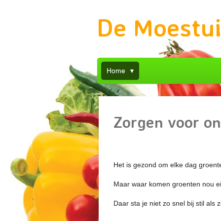
Ga
De Moestu
direct
naar
de
hoofdinhoud
Home
Zorgen voor on
Het is gezond om elke dag groente
Maar waar komen groenten nou ei
Daar sta je niet zo snel bij stil al