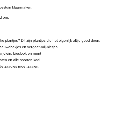
oestuin klaarmaken.
ed om.
ke plantjes? Dit zijn plantjes die het eigenlijk altijd goed doen:
 leeuwebekjes en vergeet-mij-nietjes
marjolein, bieslook en munt
maten en alle soorten kool
 de zaadjes moet zaaien.