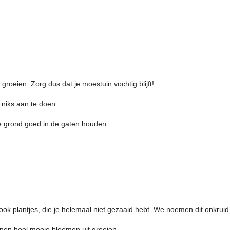
roeien. Zorg dus dat je moestuin vochtig blijft!
k niks aan te doen.
de grond goed in de gaten houden.
n ook plantjes, die je helemaal niet gezaaid hebt. We noemen dit onkruid
nnen heel mooie bloemen uit groeien.