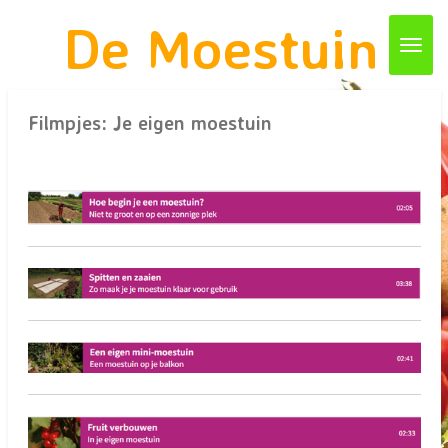
Ga
De Moestuin
direct
naar
de
Filmpjes: Je eigen moestuin
hoofdinhoud