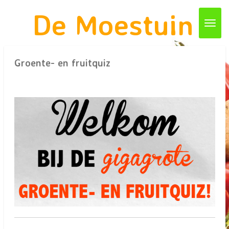
Ga
De Moestuin
direct
naar
de
Groente- en fruitquiz
hoofdinhoud